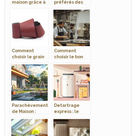
maison grâce à
préférés des
un serrurier
adeptes de la
menuiserie et
du bricolage
Comment
Comment
choisir le grain
choisir le bon
d’un papier
miroitier à
abrasif
Cannes pour vos
projets sur-
mesure
Parachèvement
Detartrage
de Maison :
express : le
Guide Pratique
guide complet
pour Installer
pour entretenir
vos Sanitaires
votre chauffe-
comme un Pro
eau sans