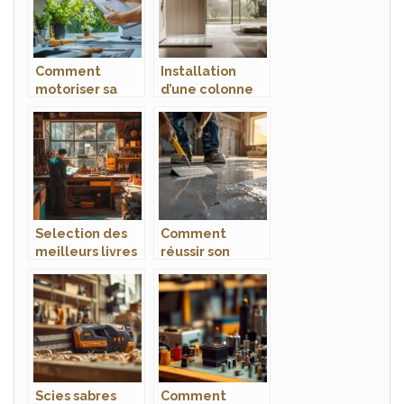
demontage en
30 minutes
Comment
Installation
motoriser sa
d’une colonne
fenetre Velux
de douche : les
avec un kit fait
hauteurs
maison : tutoriel
reglementaires
complet
selon votre
departement
Selection des
Comment
meilleurs livres
réussir son
de bricolage
ragréage :
dedies aux
guide complet
creations en
pour un sol
palettes de bois
performant en
isolation
thermo-
acoustique
Scies sabres
Comment