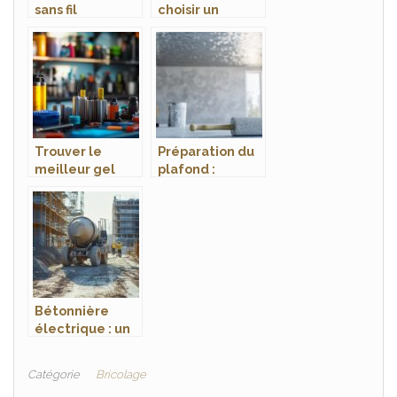
sans fil
choisir un
miniatures : les
condensateur
modèles
Bubendorff pour
compacts
optimiser votre
incontournables
volet roulant
de 2024
Trouver le
Préparation du
meilleur gel
plafond :
déboucheur
découvrez les
canalisation en
avantages et
2025 qui
l’utilisation de
neutralise les
la toile de verre
odeurs
pour plafond
désagréables
Bétonnière
électrique : un
choix en
fonction des
Catégorie
Bricolage
usages, du