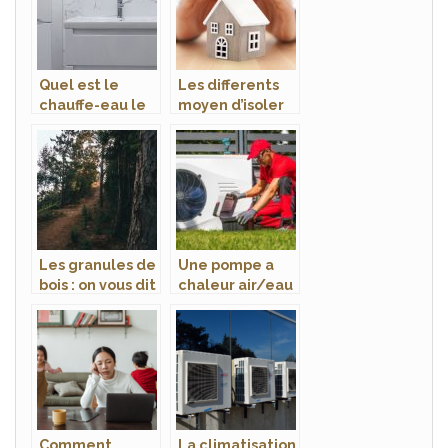
Quel est le
Les differents
chauffe-eau le
moyen d’isoler
plus
sa maison
economique ?
Les granules de
Une pompe a
bois : on vous dit
chaleur air/eau
tout !
pour chauffer
toute la maison
Comment
La climatisation