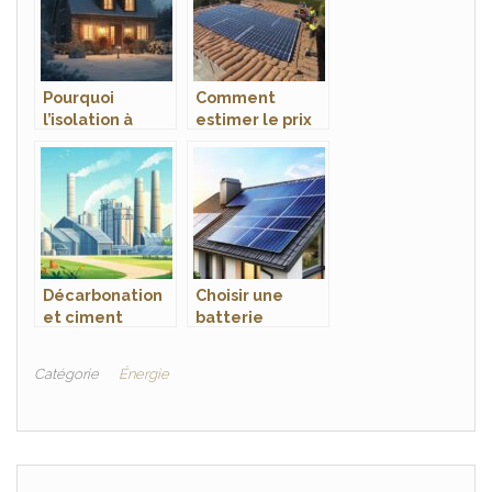
chaleur à
est essentiel
Nantes ?
Pourquoi
Comment
l’isolation à
estimer le prix
Angers est
de l’installation
essentielle pour
de panneaux
réduire vos
photovoltaïque
factures
s pour optimiser
énergétiques
vos économies ?
Décarbonation
Choisir une
et ciment
batterie
traditionnel :
panneau solaire
vers une
pour maximiser
Catégorie
Énergie
industrie
l’autoconsomm
cimentière plus
ation
durable
énergétique