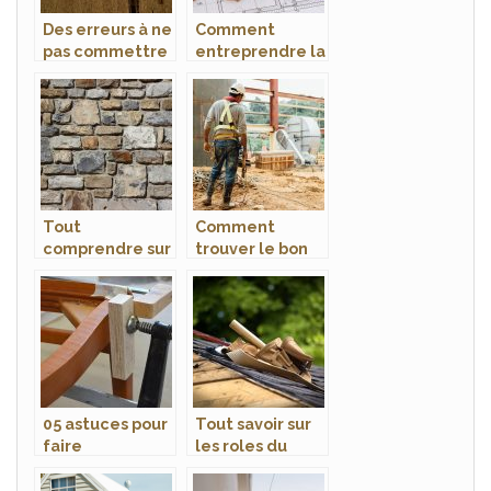
Des erreurs à ne
Comment
pas commettre
entreprendre la
lors de la
construction de
rénovation de
votre maison
votre maison
avec un
architecte ?
Tout
Comment
comprendre sur
trouver le bon
les travaux de
artisan pour des
maçonnerie
travaux à la
d’une maison
maison ?
05 astuces pour
Tout savoir sur
faire
les roles du
rapidement ses
couvreur
travaux de