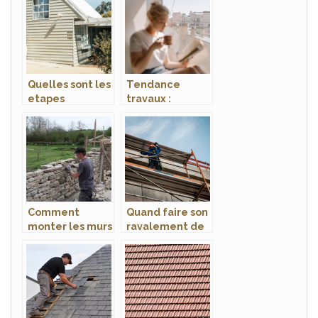
menuiserie
Quelles sont les
Tendance
etapes
travaux :
importantes a
quelles sont les
connaitre pour
reglementation
la construction
s applicables a
d’une maison ?
l’installation de
fenetres de toit
?
Comment
Quand faire son
monter les murs
ravalement de
en pierres
facade ?
seches ?