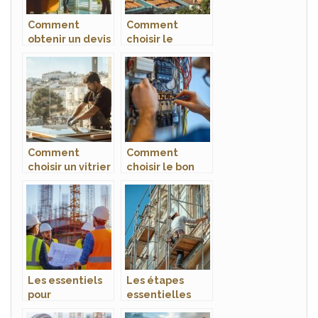
Comment
Comment
obtenir un devis
choisir le
pour volets à
meilleur
Nice : conseils
couvreur à
et démarches
Anglet pour
votre projet de
rénovation ?
Comment
Comment
choisir un vitrier
choisir le bon
pour vos projets
prestataire pour
de miroiterie et
vos installations
vitrerie à
électriques et
Montpellier ?
domotiques
Les essentiels
Les étapes
pour
essentielles
l’Entrepreneur
pour réussir une