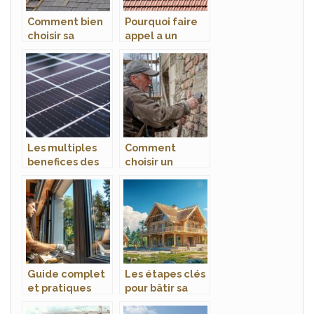
Comment bien
Pourquoi faire
choisir sa
appel a un
couverture de
couvreur
toiture ?
professionnel ?
Les multiples
Comment
benefices des
choisir un
panneaux
maçon à Angers
solaires a Saint-
pour une
raphael
rénovation
réussie
Guide complet
Les étapes clés
et pratiques
pour bâtir sa
pour choisir et
propre maison