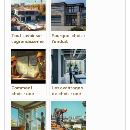
installer ses
bois en kit
fenêtres
Tout savoir sur
Pourquoi choisir
l’agrandisseme
l’enduit
nt de maison à
imitation pierre
Toulouse :
pour vos murs et
conseils et
façades
étapes clés
Comment
Les avantages
choisir une
de choisir une
formation BTP
métallerie sur
adaptée à vos
mesure pour vos
besoins ?
projets
architecturaux