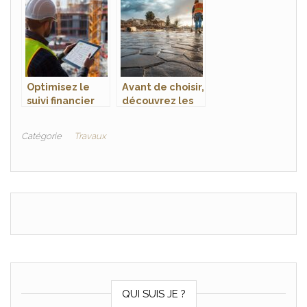
en Bâtiment :
rénovation de
Démarrer votre
façade
entreprise avec
succès et
pérennité
Optimisez le
Avant de choisir,
suivi financier
découvrez les
d’un chantier
inconvénients
avec des outils
du béton
Catégorie
Travaux
adaptés
imprimé : guide
complet des
limites de cette
solution
QUI SUIS JE ?