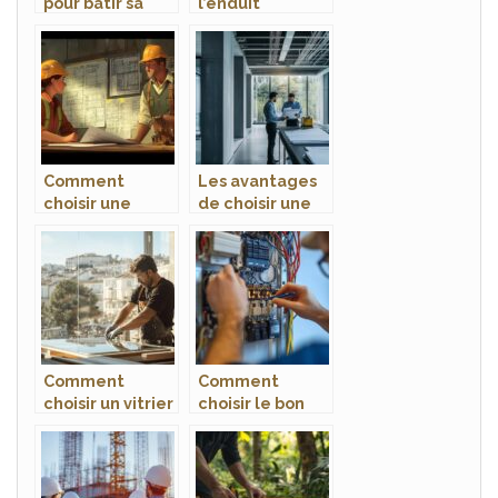
pour bâtir sa
l’enduit
propre maison
imitation pierre
bois en kit
pour vos murs et
façades
Comment
Les avantages
choisir une
de choisir une
formation BTP
métallerie sur
adaptée à vos
mesure pour vos
besoins ?
projets
architecturaux
Comment
Comment
choisir un vitrier
choisir le bon
pour vos projets
prestataire pour
de miroiterie et
vos installations
vitrerie à
électriques et
Montpellier ?
domotiques