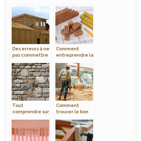
Des erreurs à ne
Comment
pas commettre
entreprendre la
lors de la
construction de
rénovation de
votre maison
votre maison
avec un
architecte ?
Tout
Comment
comprendre sur
trouver le bon
les travaux de
artisan pour des
maçonnerie
travaux à la
d’une maison
maison ?