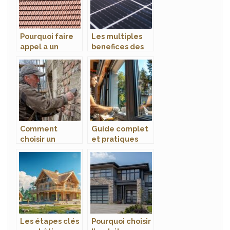
Pourquoi faire
Les multiples
appel a un
benefices des
couvreur
panneaux
professionnel ?
solaires a Saint-
raphael
Comment
Guide complet
choisir un
et pratiques
maçon à Angers
pour choisir et
pour une
installer ses
rénovation
fenêtres
réussie
Les étapes clés
Pourquoi choisir