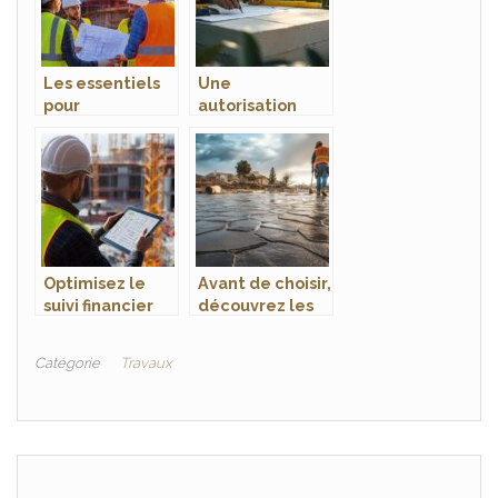
Les essentiels
Une
pour
autorisation
l’Entrepreneur
pour faire un
en Bâtiment :
abri de jardin en
Démarrer votre
parpaings ?
entreprise avec
Guide complet
succès et
des démarches
pérennité
administratives
Optimisez le
Avant de choisir,
suivi financier
découvrez les
d’un chantier
inconvénients
avec des outils
du béton
Catégorie
Travaux
adaptés
imprimé : guide
complet des
limites de cette
solution