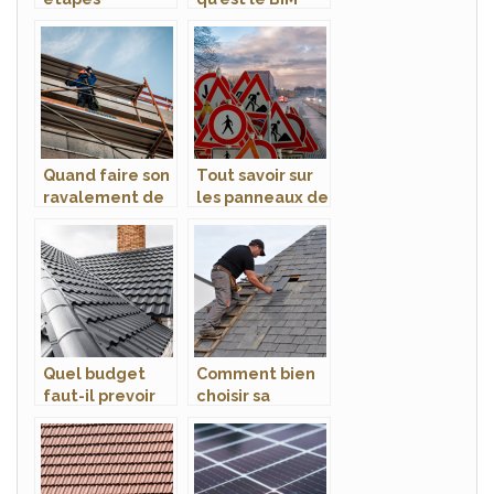
importantes a
dans le
connaitre pour
domaine de la
la construction
construction
d’une maison ?
Quand faire son
Tout savoir sur
ravalement de
les panneaux de
facade ?
chantier
Quel budget
Comment bien
faut-il prevoir
choisir sa
pour la
couverture de
renovation de
toiture ?
votre toit ?