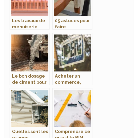
Les travaux de
05 astuces pour
menuiserie
faire
dans la
rapidement ses
construction
travaux de
menuiserie
Le bon dosage
Acheter un
de ciment pour
commerce,
reussir les
quels travaux
travaux en
exterieurs
beton
peuvent etre
utiles ?
Quelles sont les
Comprendre ce
etapes
qu’est le BIM